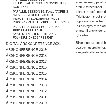
afsnitsniveau, på et 
EFFEKTEVALUERING I EN OMSKIFTELIG
KONTEKST
stabile forbedringer. 
PARALLELSESSION 15: EVALUATORENS
tilbage, at defi- nere 
NÆSTEN-FÆRDIGE GUIDE TIL
Yderligere har det med
INDFLETTET EVALUERING I VILDE
hypoteser der er frems
PROGRAMMER – ET ARBEJDE I PROCES
indledningsvist virked
PARALLELSESSION 16: PRAKTISKE
ERFARINGER MED EN
omsat til angivelser a
SYSTEMORIENTERET TILGANG I
lykkedes.
FOLKESUNDHEDSARBEJDET
Blive introduceret til
DIGITAL ÅRSKONFERENCE 2021
evalueringsproblemer,
ÅRSKONFERENCE 2019
sengeafsnittenes ledel
ÅRSKONFERENCE 2018
ÅRSKONFERENCE 2017
ÅRSKONFERENCE 2016
ÅRSKONFERENCE 2015
ÅRSKONFERENCE 2014
ÅRSKONFERENCE 2013
ÅRSKONFERENCE 2012
ÅRSKONFERENCE 2011
ÅRSKONFERENCE 2010