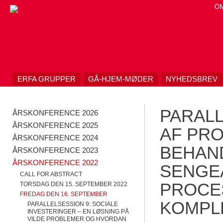
Skip
O
to
content
ERFA GRUPPER
GÅ-HJEM-MØDER
NYHEDSBREV
PARALL
ÅRSKONFERENCE 2026
ÅRSKONFERENCE 2025
AF PRO
ÅRSKONFERENCE 2024
BEHAND
ÅRSKONFERENCE 2023
ÅRSKONFERENCE 2022
SENGE
CALL FOR ABSTRACT
PROCE
TORSDAG DEN 15. SEPTEMBER 2022
FREDAG DEN 16. SEPTEMBER
KOMPL
PARALLELSESSION 9: SOCIALE
INVESTERINGER – EN LØSNING PÅ
VILDE PROBLEMER OG HVORDAN