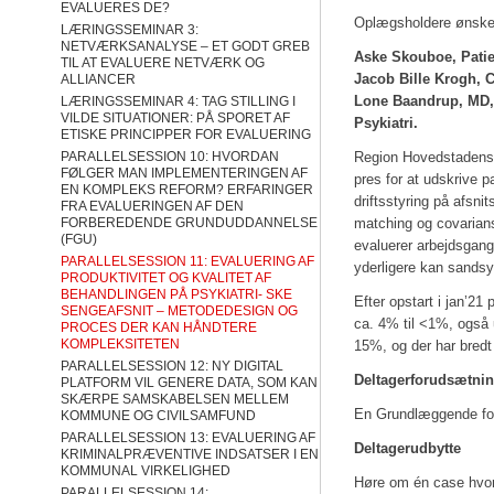
EVALUERES DE?
Oplægsholdere ønsker 
LÆRINGSSEMINAR 3:
NETVÆRKSANALYSE – ET GODT GREB
Aske Skouboe, Patie
TIL AT EVALUERE NETVÆRK OG
Jacob Bille Krogh, C
ALLIANCER
Lone Baandrup, MD, 
LÆRINGSSEMINAR 4: TAG STILLING I
VILDE SITUATIONER: PÅ SPORET AF
Psykiatri.
ETISKE PRINCIPPER FOR EVALUERING
PARALLELSESSION 10: HVORDAN
Region Hovedstadens P
FØLGER MAN IMPLEMENTERINGEN AF
pres for at udskrive p
EN KOMPLEKS REFORM? ERFARINGER
driftsstyring på afsni
FRA EVALUERINGEN AF DEN
FORBEREDENDE GRUNDUDDANNELSE
matching og covarians 
(FGU)
evaluerer arbejdsgange
PARALLELSESSION 11: EVALUERING AF
yderligere kan sandsyn
PRODUKTIVITET OG KVALITET AF
BEHANDLINGEN PÅ PSYKIATRI- SKE
Efter opstart i jan’21
SENGEAFSNIT – METODEDESIGN OG
ca. 4% til <1%, også
PROCES DER KAN HÅNDTERE
KOMPLEKSITETEN
15%, og der har bredt 
PARALLELSESSION 12: NY DIGITAL
Deltagerforudsætnin
PLATFORM VIL GENERE DATA, SOM KAN
SKÆRPE SAMSKABELSEN MELLEM
En Grundlæggende for
KOMMUNE OG CIVILSAMFUND
PARALLELSESSION 13: EVALUERING AF
Deltagerudbytte
KRIMINALPRÆVENTIVE INDSATSER I EN
KOMMUNAL VIRKELIGHED
Høre om én case hvor 
PARALLELSESSION 14: