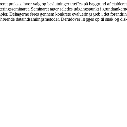
ret praksis, hvor valg og beslutninger træffes på baggrund af etableret 
læringsseminaret. Seminaret tager således udgangspunkt i grundtankerne
er. Deltagerne føres gennem konkrete evalueringsgreb i det forandringst
ilhørende dataindsamlingsmetoder. Derudover lægges op til snak og disku