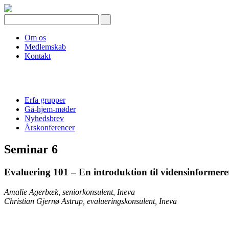
Skip
to
content
Om os
Medlemskab
Kontakt
Erfa grupper
Gå-hjem-møder
Nyhedsbrev
Årskonferencer
Seminar 6
Evaluering 101 – En introduktion til vidensinformere
Amalie Agerbæk, seniorkonsulent, Ineva
Christian Gjernø Astrup, evalueringskonsulent, Ineva