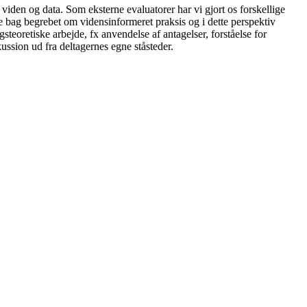
viden og data. Som eksterne evaluatorer har vi gjort os forskellige
 bag begrebet om vidensinformeret praksis og i dette perspektiv
eoretiske arbejde, fx anvendelse af antagelser, forståelse for
ssion ud fra deltagernes egne ståsteder.