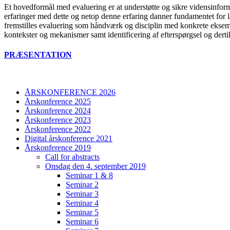
Et hovedformål med evaluering er at understøtte og sikre vidensinforme
erfaringer med dette og netop denne erfaring danner fundamentet for 
fremstilles evaluering som håndværk og disciplin med konkrete eksempl
kontekster og mekanismer samt identificering af efterspørgsel og dert
PRÆSENTATION
ÅRSKONFERENCE 2026
Årskonference 2025
Årskonference 2024
Årskonference 2023
Årskonference 2022
Digital årskonference 2021
Årskonference 2019
Call for abstracts
Onsdag den 4. september 2019
Seminar 1 & 8
Seminar 2
Seminar 3
Seminar 4
Seminar 5
Seminar 6