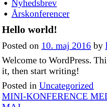
Nyhedsbrev
Årskonferencer
Hello world!
Posted on
10. maj 2016
by
Welcome to WordPress. This i
it, then start writing!
Posted in
Uncategorized
Indlægsnavigation
MINI-KONFERENCE MED
MAJ