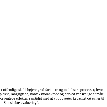
t offentlige skal i højere grad facilitere og mobilisere processer, hvor
plekse, langsigtede, kontekstforankrede og derved vanskelige at måle.
orventede effekter, samtidig med at vi opbygger kapacitet og evner til
en ’Samskabte evaluering’.