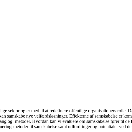
ge sektor og er med til at redefinere offentlige organisationers rolle. De
e kan samskabe nye velfærdsløsninger. Effekterne af samskabelse er kom
gang og -metoder. Hvordan kan vi evaluere om samskabelse fører til de f
lueringsmetoder til samskabelse samt udfordringer og potentialer ved d