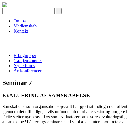
Skip
to
content
Om os
Medlemskab
Kontakt
Erfa grupper
Gå-hjem-møder
Nyhedsbrev
Årskonferencer
Seminar 7
EVALUERING AF SAMSKABELSE
Samskabelse som organisationsopskrift har gjort sit indtog i den offentli
igennem det offentlige, civilsamfundet, den private sektor og borger
Dette sætter nye krav til os som evaluatorer samt vores evalueringstil
at samskabe? På læringsseminaret skal vi bl.a. diskutere konkrete eva