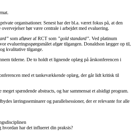
rmat.
rivate organisationer. Senest har der bl.a. været fokus på, at den
e overvejelser bør være centrale i arbejdet med evaluering.
dard”
som afløser af RCT som
”gold standard”.
Ved platinum
 hvor evalueringsspørgsmålet afgør tilgangen. Donaldson lægger op til,
og kvalitative tilgange.
ennem tiderne. De to holdt et lignende oplæg på årskonferencen i
onferencen med et tankevækkende oplæg, der går lidt kritisk til
 række meget spændende abstracts, og har sammensat et alsidigt program.
bydes læringsseminarer og parallelsessioner, der er relevante for alle
ngsdisciplinen
g hvordan har det influeret din praksis?