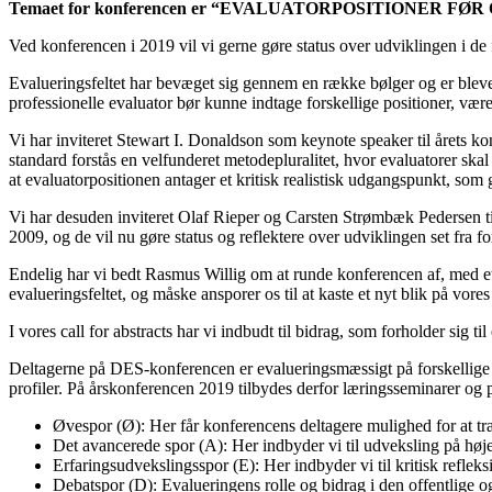
Temaet for konferencen er “EVALUATORPOSITIONER FØR
Ved konferencen i 2019 vil vi gerne gøre status over udviklingen i d
Evalueringsfeltet har bevæget sig gennem en række bølger og er blevet 
professionelle evaluator bør kunne indtage forskellige positioner, være
Vi har inviteret Stewart I. Donaldson som keynote speaker til årets konf
standard forstås en velfunderet metodepluralitet, hvor evaluatorer ska
at evaluatorpositionen antager et kritisk realistisk udgangspunkt, som g
Vi har desuden inviteret Olaf Rieper og Carsten Strømbæk Pedersen til
2009, og de vil nu gøre status og reflektere over udviklingen set fra fo
Endelig har vi bedt Rasmus Willig om at runde konferencen af, med et 
evalueringsfeltet, og måske ansporer os til at kaste et nyt blik på vores
I vores call for abstracts har vi indbudt til bidrag, som forholder sig 
Deltagerne på DES-konferencen er evalueringsmæssigt på forskellige niv
profiler. På årskonferencen 2019 tilbydes derfor læringsseminarer og p
Øvespor (Ø): Her får konferencens deltagere mulighed for at tr
Det avancerede spor (A): Her indbyder vi til udveksling på høje
Erfaringsudvekslingsspor (E): Her indbyder vi til kritisk refleks
Debatspor (D): Evalueringens rolle og bidrag i den offentlige og