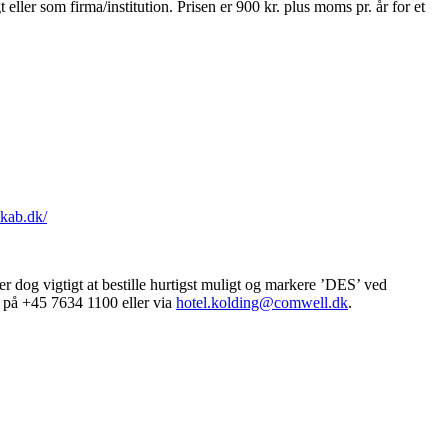
ler som firma/institution. Prisen er 900 kr. plus moms pr. år for et
skab.dk/
r dog vigtigt at bestille hurtigst muligt og markere ’DES’ ved
g på +45 7634 1100 eller via
hotel.kolding@comwell.dk
.