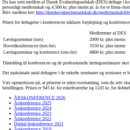
Du kan som medlem af Dansk Evalueringsselskab (DES) deltage i konfere
personligt medlemskab og 4.500 kr. plus moms pr. år for et firma-/ins
Blev medlem her:
http://danskevalueringsselskab.dk/medlemsskab/bl
Prisen for deltagelse i konferencen inklusiv forplejning og konferenc
Medlemmer af DES
Læringsseminar (ons)
2000 kr. plus moms
Hovedkonferencen (tors-fre)
3550 kr. plus moms
Læringsseminar og konference (ons-fre)
4800 kr. plus moms
Tilmelding til konferencen og de professionelle læringsseminarer sker
Det maksimale antal deltagere i de enkelte seminarer og sessioner er be
Vær opmærksom på, at priserne er uden overnatning, som du selv skal s
bestillingen. Prisen er 945 kr. for enkeltværelse og 1245 kr. for do
ÅRSKONFERENCE 2026
Årskonference 2025
Årskonference 2024
Årskonference 2023
Årskonference 2022
Digital årskonference 2021
Årskonference 2019