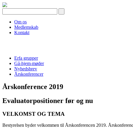
Skip
to
content
Om os
Medlemskab
Kontakt
Erfa grupper
Gå-hjem-møder
Nyhedsbrev
Årskonferencer
Årskonference 2019
Evaluatorpositioner før og nu
VELKOMST OG TEMA
Bestyrelsen byder velkommen til Årskonferencen 2019. Årskonferencen