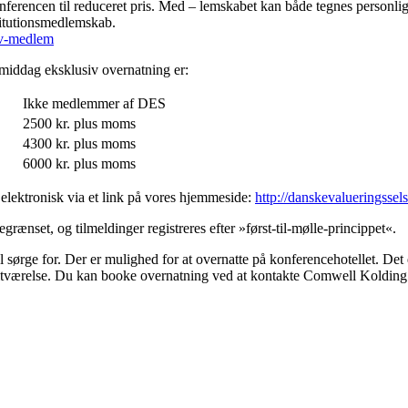
ncen til reduceret pris. Med – lemskabet kan både tegnes personligt el
titutionsmedlemskab.
iv-medlem
emiddag eksklusiv overnatning er:
Ikke medlemmer af DES
2500 kr. plus moms
4300 kr. plus moms
6000 kr. plus moms
 elektronisk via et link på vores hjemmeside:
http://danskevalueringssel
grænset, og tilmeldinger registreres efter »først-til-mølle-princippet«.
ørge for. Der er mulighed for at overnatte på konferencehotellet. Det e
bbeltværelse. Du kan booke overnatning ved at kontakte Comwell Koldin