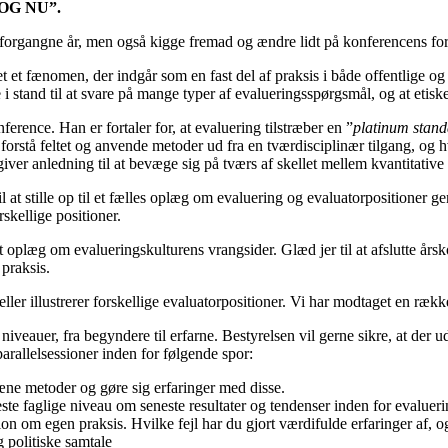
 OG NU”.
e forgangne år, men også kigge fremad og ændre lidt på konferencens fo
et fænomen, der indgår som en fast del af praksis i både offentlige og p
 i stand til at svare på mange typer af evalueringsspørgsmål, og at etisk
erence. Han er fortaler for, at evaluering tilstræber en ”
platinum stan
l forstå feltet og anvende metoder ud fra en tværdisciplinær tilgang, og
iver anledning til at bevæge sig på tværs af skellet mellem kvantitative 
 at stille op til et fælles oplæg om evaluering og evaluatorpositioner g
rskellige positioner.
oplæg om evalueringskulturens vrangsider. Glæd jer til at afslutte årsk
 praksis.
til eller illustrerer forskellige evaluatorpositioner. Vi har modtaget en
eauer, fra begyndere til erfarne. Bestyrelsen vil gerne sikre, at der ud
arallelsessioner inden for følgende spor:
æne metoder og gøre sig erfaringer med disse.
ste faglige niveau om seneste resultater og tendenser inden for evalueri
ion om egen praksis. Hvilke fejl har du gjort værdifulde erfaringer af, o
 politiske samtale