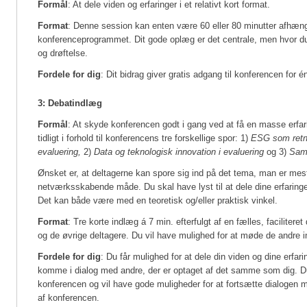
Formål
: At dele viden og erfaringer i et relativt kort format.
Format
: Denne session kan enten være 60 eller 80 minutter afhængi
konferenceprogrammet. Dit gode oplæg er det centrale, men hvor du 
og drøftelse.
Fordele for dig
: Dit bidrag giver gratis adgang til konferencen for 
3: Debatindlæg
Formål
: At skyde konferencen godt i gang ved at få en masse erfar
tidligt i forhold til konferencens tre forskellige spor: 1)
ESG som retni
evaluering,
2)
Data og teknologisk innovation i evaluering
og 3)
Sama
Ønsket er, at deltagerne kan spore sig ind på det tema, man er mest
netværksskabende måde. Du skal have lyst til at dele dine erfaringer
Det kan både være med en teoretisk og/eller praktisk vinkel.
Format
: Tre korte indlæg á 7 min. efterfulgt af en fælles, facilite
og de øvrige deltagere. Du vil have mulighed for at møde de andre 
Fordele for dig
: Du får mulighed for at dele din viden og dine erfar
komme i dialog med andre, der er optaget af det samme som dig. Du f
konferencen og vil have gode muligheder for at fortsætte dialogen m
af konferencen.