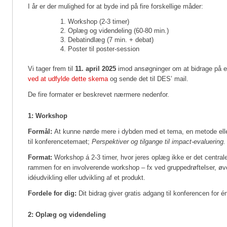
I år er der mulighed for at byde ind på fire forskellige måder:
Workshop (2-3 timer)
Oplæg og videndeling (60-80 min.)
Debatindlæg (7 min. + debat)
Poster til poster-session
Vi tager frem til
11. april 2025
imod ansøgninger om at bidrage på en 
ved at udfylde dette skema
og sende det til DES’ mail.
De fire formater er beskrevet nærmere nedenfor.
1: Workshop
Formål:
At kunne nørde mere i dybden med et tema, en metode eller
til konferencetemaet;
Perspektiver og tilgange til impact-evaluering.
Format:
Workshop á 2-3 timer, hvor jeres oplæg ikke er det centrale
rammen for en involverende workshop – fx ved gruppedrøftelser, øve
idéudvikling eller udvikling af et produkt.
Fordele for dig:
Dit bidrag giver gratis adgang til konferencen for é
2:
Oplæg og videndeling