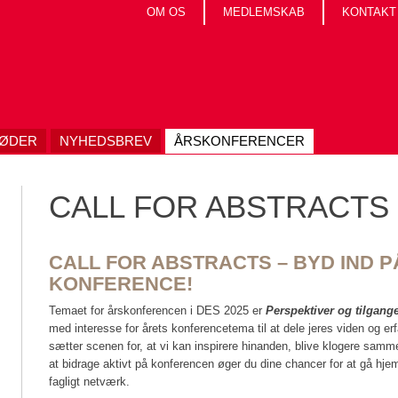
OM OS
MEDLEMSKAB
KONTAKT
MØDER
NYHEDSBREV
ÅRSKONFERENCER
CALL FOR ABSTRACTS
CALL FOR ABSTRACTS – BYD IND P
KONFERENCE!
Temaet for årskonferencen i DES 2025 er
Perspektiver og tilgange
med interesse for årets konferencetema til at dele jeres viden og erf
sætter scenen for, at vi kan inspirere hinanden, blive klogere sam
at bidrage aktivt på konferencen øger du dine chancer for at gå hje
fagligt netværk.