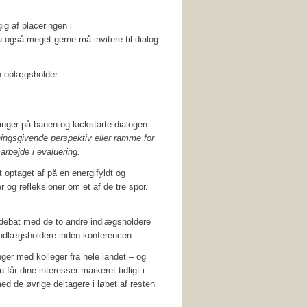
g af placeringen i
også meget gerne må invitere til dialog
én oplægsholder.
inger på banen og kickstarte dialogen
ngsgivende perspektiv eller ramme for
rbejde i evaluering.
 optaget af på en energifyldt og
 og refleksioner om et af de tre spor.
ret debat med de to andre indlægsholdere
indlægsholdere inden konferencen.
inger med kolleger fra hele landet – og
år dine interesser markeret tidligt i
ed de øvrige deltagere i løbet af resten