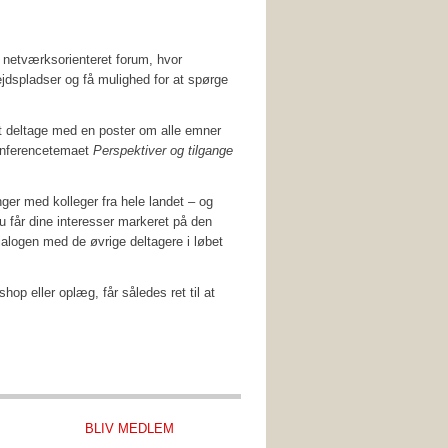
g netværksorienteret forum, hvor
bejdspladser og få mulighed for at spørge
 at deltage med en poster om alle emner
 konferencetemaet
Perspektiver og tilgange
nger med kolleger fra hele landet – og
 får dine interesser markeret på den
ialogen med de øvrige deltagere i løbet
op eller oplæg, får således ret til at
BLIV MEDLEM