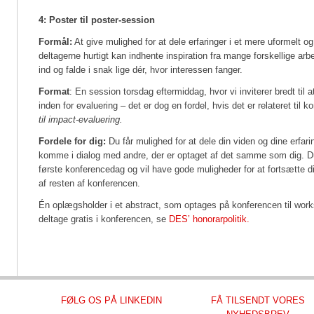
4: Poster til poster-session
Formål:
At give mulighed for at dele erfaringer i et mere uformelt o
deltagerne hurtigt kan indhente inspiration fra mange forskellige ar
ind og falde i snak lige dér, hvor interessen fanger.
Format
: En session torsdag eftermiddag, hvor vi inviterer bredt til
inden for evaluering – det er dog en fordel, hvis det er relateret til
til impact-evaluering.
Fordele for dig:
Du får mulighed for at dele din viden og dine erfari
komme i dialog med andre, der er optaget af det samme som dig. Du
første konferencedag og vil have gode muligheder for at fortsætte d
af resten af konferencen.
Én oplægsholder i et abstract, som optages på konferencen til worksh
deltage gratis i konferencen, se
DES’ honorarpolitik.
FØLG OS PÅ LINKEDIN
FÅ TILSENDT VORES