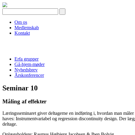
Skip
to
content
Om os
Medlemskab
Kontakt
Erfa grupper
Gå-hjem-møder
Nyhedsbrev
Årskonferencer
Seminar 10
Måling af effekter
Læringsseminaret giver deltagerne en indføring i, hvordan man måler
haves: Instrumentvariabel og regression discontinuity design. Der læg
deltage.
Oplægsholdere: Rasmus Højbjerg Jacobsen & Iben Bolvig