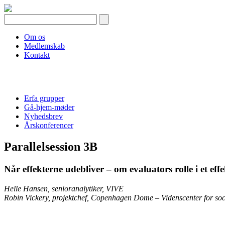
Skip
to
content
Om os
Medlemskab
Kontakt
Erfa grupper
Gå-hjem-møder
Nyhedsbrev
Årskonferencer
Parallelsession 3B
Når effekterne udebliver – om evaluators rolle i et eff
Helle Hansen, senioranalytiker, VIVE
Robin Vickery, projektchef, Copenhagen Dome – Videnscenter for so