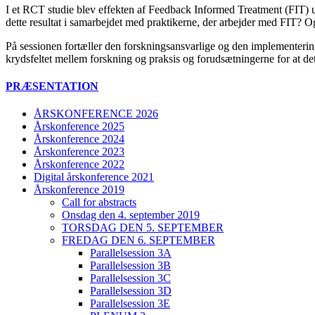
I et RCT studie blev effekten af Feedback Informed Treatment (FIT)
dette resultat i samarbejdet med praktikerne, der arbejder med FIT? O
På sessionen fortæller den forskningsansvarlige og den implementering
krydsfeltet mellem forskning og praksis og forudsætningerne for at det
PRÆSENTATION
ÅRSKONFERENCE 2026
Årskonference 2025
Årskonference 2024
Årskonference 2023
Årskonference 2022
Digital årskonference 2021
Årskonference 2019
Call for abstracts
Onsdag den 4. september 2019
TORSDAG DEN 5. SEPTEMBER
FREDAG DEN 6. SEPTEMBER
Parallelsession 3A
Parallelsession 3B
Parallelsession 3C
Parallelsession 3D
Parallelsession 3E