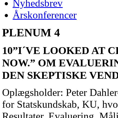
Nyhedsbrev
Årskonferencer
PLENUM 4
10”I´VE LOOKED AT 
NOW.” OM EVALUERI
DEN SKEPTISKE VEND
Oplægsholder: Peter Dahler-
for Statskundskab, KU, hv
Resultater, Evaluering, Mål