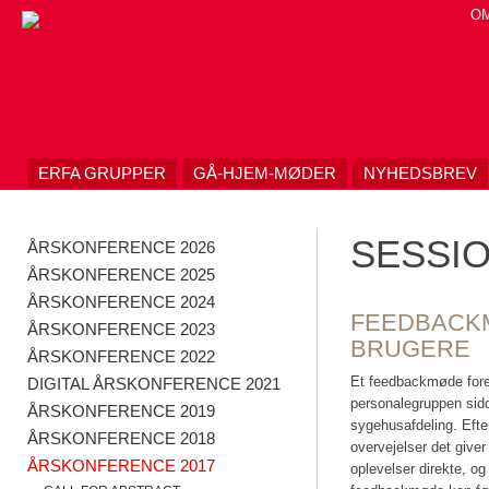
Skip
O
to
content
ERFA GRUPPER
GÅ-HJEM-MØDER
NYHEDSBREV
SESSIO
ÅRSKONFERENCE 2026
ÅRSKONFERENCE 2025
ÅRSKONFERENCE 2024
FEEDBACKM
ÅRSKONFERENCE 2023
BRUGERE
ÅRSKONFERENCE 2022
Et feedbackmøde foreg
DIGITAL ÅRSKONFERENCE 2021
personalegruppen sidd
ÅRSKONFERENCE 2019
sygehusafdeling. Efte
ÅRSKONFERENCE 2018
overvejelser det giver
ÅRSKONFERENCE 2017
oplevelser direkte, og