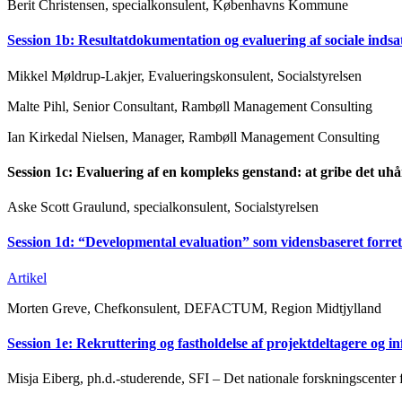
Berit Christensen, specialkonsulent, Københavns Kommune
Session 1b: Resultatdokumentation og evaluering af sociale indsa
Mikkel Møldrup-Lakjer, Evalueringskonsulent, Socialstyrelsen
Malte Pihl, Senior Consultant, Rambøll Management Consulting
Ian Kirkedal Nielsen, Manager, Rambøll Management Consulting
Session 1c: Evaluering af en kompleks genstand: at gribe det uhå
Aske Scott Graulund, specialkonsulent, Socialstyrelsen
Session 1d: “Developmental evaluation” som vidensbaseret forre
Artikel
Morten Greve, Chefkonsulent, DEFACTUM, Region Midtjylland
Session 1e: Rekruttering og fastholdelse af projektdeltagere og i
Misja Eiberg, ph.d.-studerende, SFI – Det nationale forskningscenter 