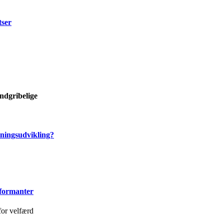
tser
ndgribelige
tningsudvikling?
nformanter
for velfærd